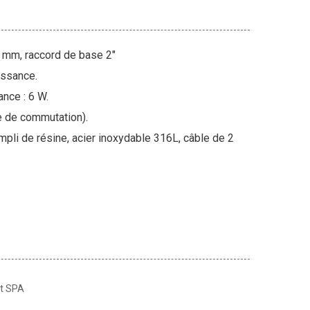
89 mm, raccord de base 2″
issance.
nce : 6 W.
 de commutation).
mpli de résine, acier inoxydable 316L, câble de 2
et SPA