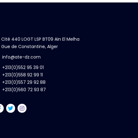
Cité 440 LOGT LSP BT09 Ain El Melha
Gue de Constantine, Alger
info@ate-dz.com
+213(0)552 95 39 01
+213(0)558 92 99 11
+213(0)557 29 92 88
+213(0)560 72 93 87