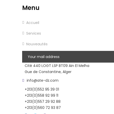
Menu
Accueil
Services
Nouveautés
Cité 440 LOGT LSP BT09 Ain El Melha
Gue de Constantine, Alger
info@ate-dz.com
+213(0)552 95 39 01
+213(0)558 92 99 11
+213(0)557 29 92 88
+213(0)560 72 93 87