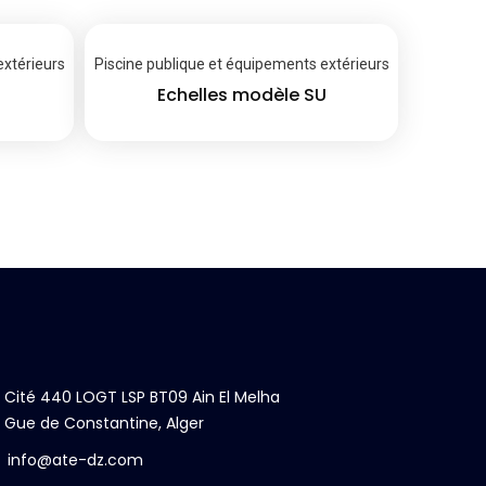
extérieurs
Piscine publique et équipements extérieurs
Echelles modèle SU
Cité 440 LOGT LSP BT09 Ain El Melha
Gue de Constantine, Alger
info@ate-dz.com