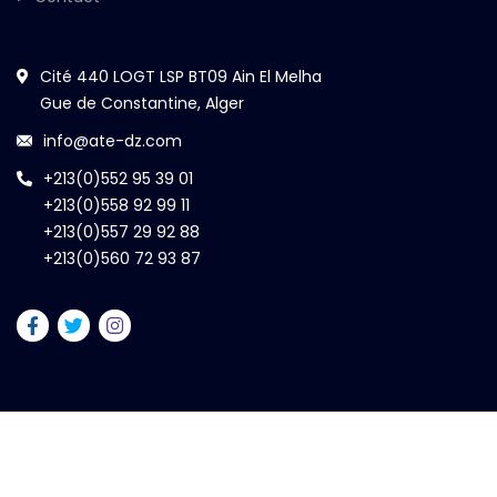
Cité 440 LOGT LSP BT09 Ain El Melha
Gue de Constantine, Alger
info@ate-dz.com
+213(0)552 95 39 01
+213(0)558 92 99 11
+213(0)557 29 92 88
+213(0)560 72 93 87
2026
© ATE All rights reserved by
Digidel