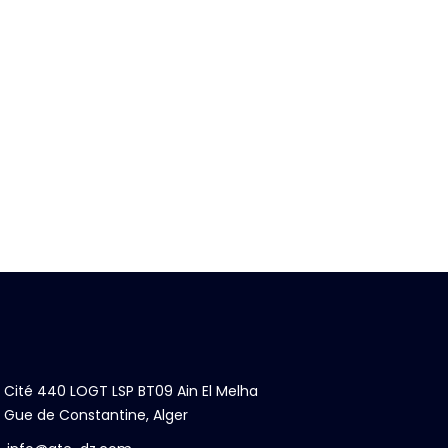
Cité 440 LOGT LSP BT09 Ain El Melha
Gue de Constantine, Alger